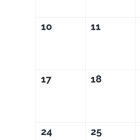
0
0
10
11
eventos,
eventos,
0
0
17
18
eventos,
eventos,
0
0
24
25