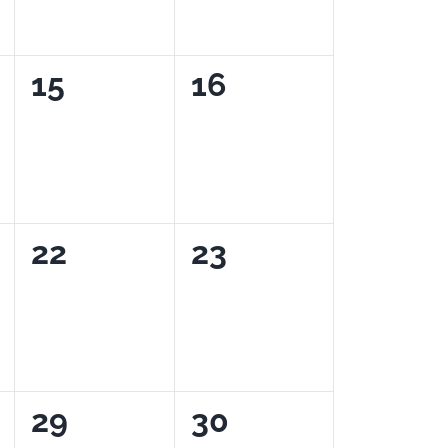
0
0
15
16
eventos,
eventos,
0
0
22
23
eventos,
eventos,
0
0
29
30