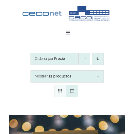
Saltar
al
contenido
Toggle
Navigation
INICIO
Ordena por
Precio
DESCARGAR APP
Mostrar
12 productos
CONTACTO
ZONA EMPRESAS