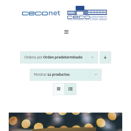
Saltar
al
contenido
Toggle
Navigation
INICIO
Ordena por
Orden predeterminado
DESCARGAR APP
Mostrar
12 productos
CONTACTO
ZONA EMPRESAS