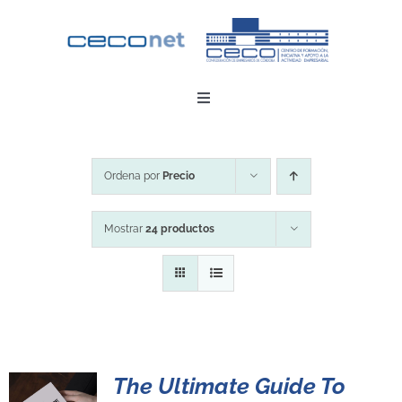
Saltar
al
contenido
Toggle
Navigation
INICIO
Ordena por
Precio
DESCARGAR APP
Mostrar
24 productos
CONTACTO
ZONA EMPRESAS
The Ultimate Guide To