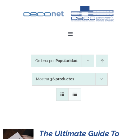
Saltar
al
contenido
Toggle
Navigation
INICIO
Ordena por
Popularidad
DESCARGAR APP
Mostrar
36 productos
CONTACTO
ZONA EMPRESAS
The Ultimate Guide To