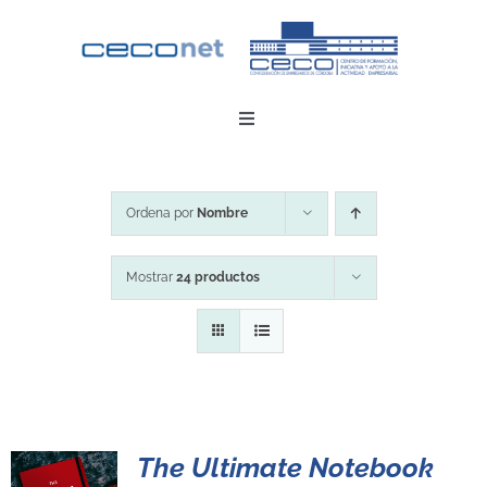
Saltar
al
contenido
Toggle
Navigation
INICIO
Ordena por
Nombre
DESCARGAR APP
Mostrar
24 productos
CONTACTO
ZONA EMPRESAS
The Ultimate Notebook