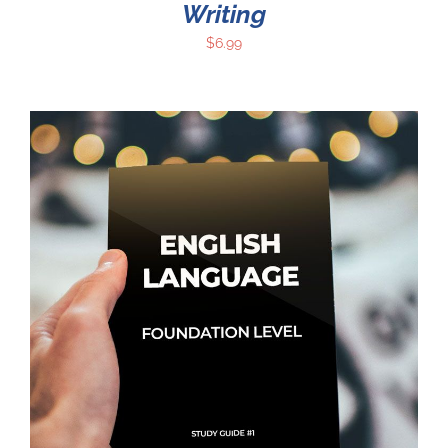
Writing
$
6.99