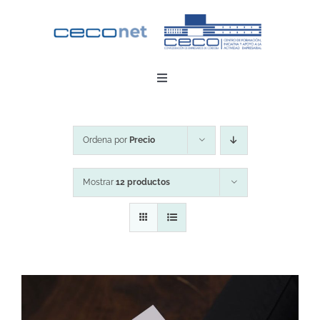
Saltar
al
contenido
Toggle
Navigation
INICIO
Ordena por
Precio
DESCARGAR APP
Mostrar
12 productos
CONTACTO
ZONA EMPRESAS