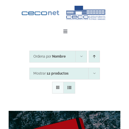
Saltar
al
contenido
Toggle
Navigation
INICIO
Ordena por
Nombre
DESCARGAR APP
Mostrar
12 productos
CONTACTO
ZONA EMPRESAS