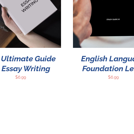
Rated
5.00
ADD TO CART
/
DETALLES
out of 5
 Ultimate Guide
English Langu
 Essay Writing
Foundation Le
$
6.99
$
6.99