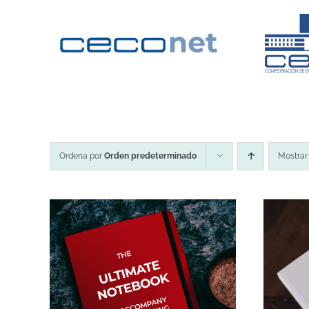
Saltar
al
contenido
Ordena por
Orden predeterminado
Mostra