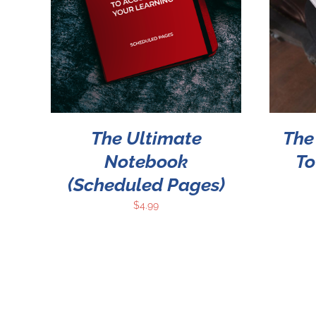
Rated
5.00
LLES
ADD TO CART
/
DETALLES
out of 5
The Ultimate
The
Notebook
To
(Scheduled Pages)
$
4.99