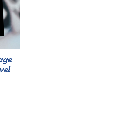
age
vel