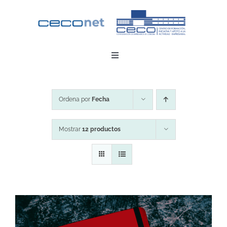
Saltar
al
contenido
Toggle
Navigation
INICIO
Ordena por
Fecha
DESCARGAR APP
Mostrar
12 productos
CONTACTO
ZONA EMPRESAS