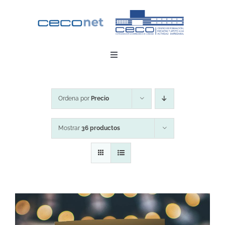
Saltar
al
contenido
Toggle
Navigation
INICIO
Ordena por
Precio
DESCARGAR APP
Mostrar
36 productos
CONTACTO
ZONA EMPRESAS