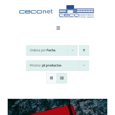
Saltar
al
contenido
Toggle
Navigation
INICIO
Ordena por
Fecha
DESCARGAR APP
Mostrar
36 productos
CONTACTO
ZONA EMPRESAS