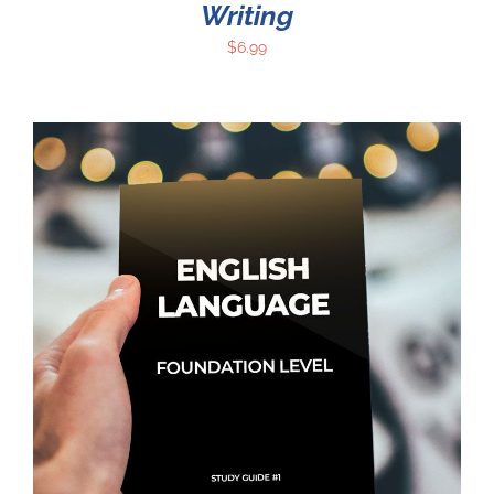
Writing
$
6.99