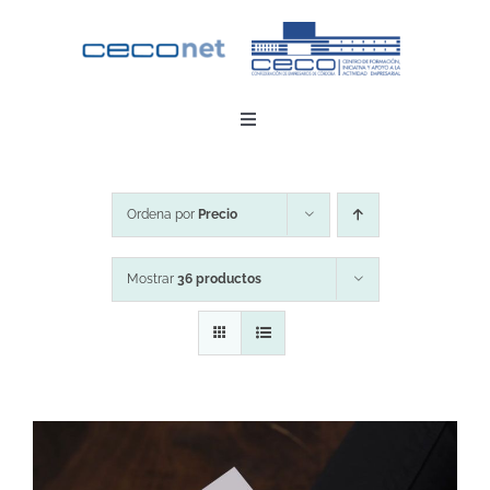
Saltar
al
contenido
Toggle
Navigation
INICIO
Ordena por
Precio
DESCARGAR APP
Mostrar
36 productos
CONTACTO
ZONA EMPRESAS