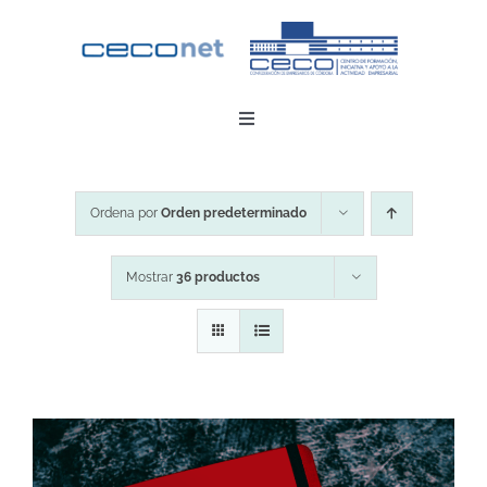
Saltar
al
contenido
Toggle
Navigation
INICIO
Ordena por
Orden predeterminado
DESCARGAR APP
Mostrar
36 productos
CONTACTO
ZONA EMPRESAS