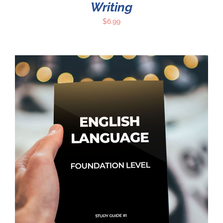
Writing
$
6.99