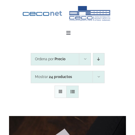
Saltar
al
contenido
Toggle
Navigation
INICIO
Ordena por
Precio
DESCARGAR APP
Mostrar
24 productos
CONTACTO
ZONA EMPRESAS