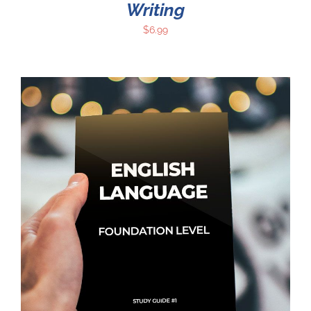
Writing
$
6.99