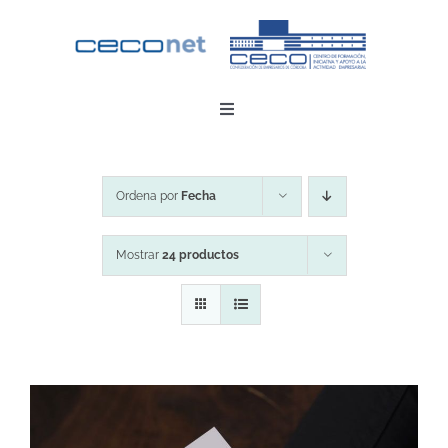
Saltar
al
contenido
Toggle
Navigation
INICIO
Ordena por
Fecha
DESCARGAR APP
Mostrar
24 productos
CONTACTO
ZONA EMPRESAS