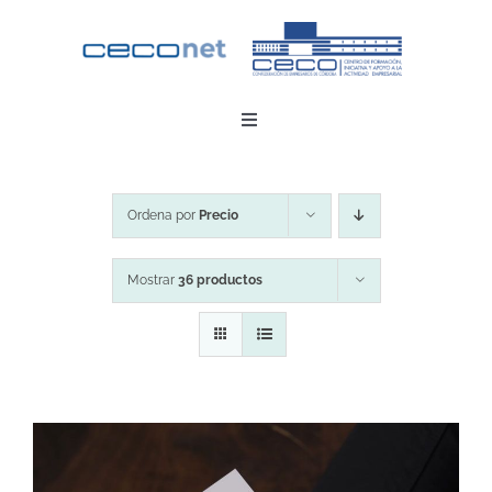
Saltar
al
contenido
Toggle
Navigation
INICIO
Ordena por
Precio
DESCARGAR APP
Mostrar
36 productos
CONTACTO
ZONA EMPRESAS