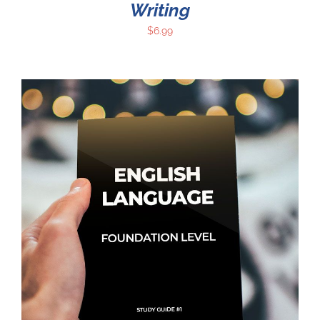
Writing
$
6.99