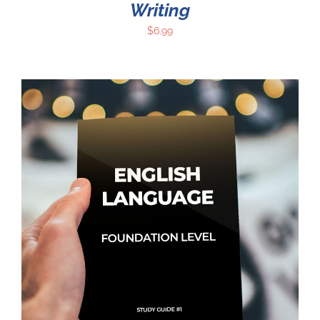
Writing
$
6.99