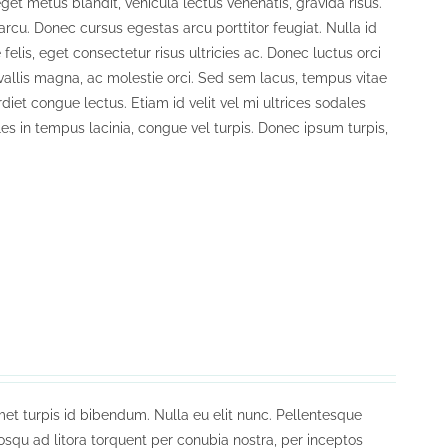
get metus blandit, vehicula lectus venenatis, gravida risus.
arcu. Donec cursus egestas arcu porttitor feugiat. Nulla id
e felis, eget consectetur risus ultricies ac. Donec luctus orci
nvallis magna, ac molestie orci. Sed sem lacus, tempus vitae
diet congue lectus. Etiam id velit vel mi ultrices sodales
les in tempus lacinia, congue vel turpis. Donec ipsum turpis,
et turpis id bibendum. Nulla eu elit nunc. Pellentesque
iosqu ad litora torquent per conubia nostra, per inceptos