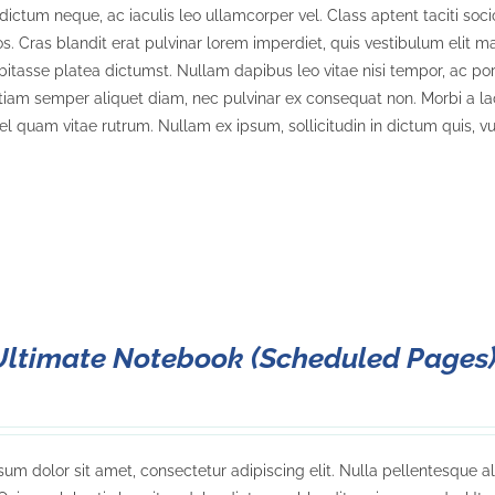
dictum neque, ac iaculis leo ullamcorper vel. Class aptent taciti soc
. Cras blandit erat pulvinar lorem imperdiet, quis vestibulum elit ma
bitasse platea dictumst. Nullam dapibus leo vitae nisi tempor, ac porta
tiam semper aliquet diam, nec pulvinar ex consequat non. Morbi a laor
 vel quam vitae rutrum. Nullam ex ipsum, sollicitudin in dictum quis, vu
Ultimate Notebook (Scheduled Pages
um dolor sit amet, consectetur adipiscing elit. Nulla pellentesque a