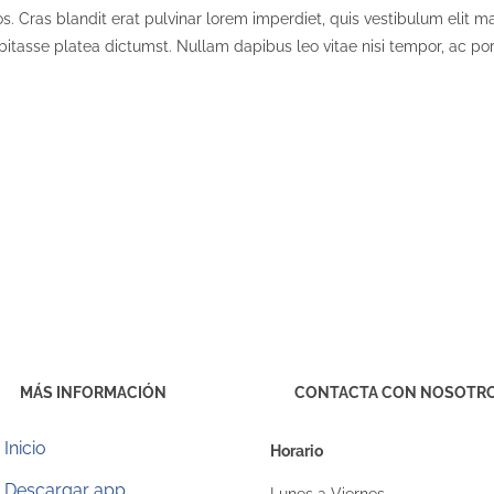
. Cras blandit erat pulvinar lorem imperdiet, quis vestibulum elit ma
bitasse platea dictumst. Nullam dapibus leo vitae nisi tempor, ac port
MÁS INFORMACIÓN
CONTACTA CON NOSOTR
Inicio
Horario
Descargar app
Lunes a Viernes