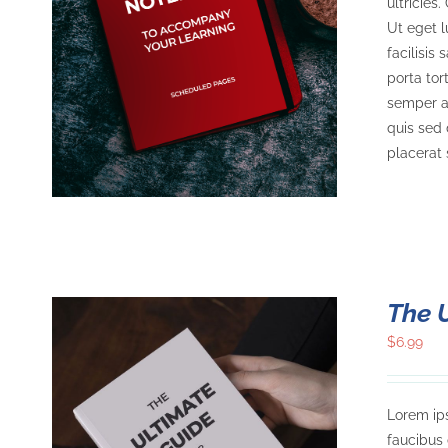
ultricies
Ut eget l
S
facilisis 
porta tor
semper a,
quis sed 
placerat 
The 
$
6.99
Lorem ips
faucibus 