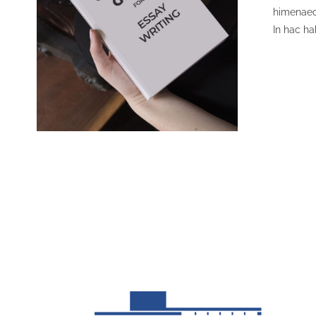
himenaeos
S
In hac ha