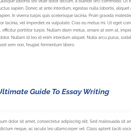
. Quisque lobortis leo vitae dolor dictum, a blandit orci commodo. Ut e
uctus sapien. Donec at ante interdum, egestas nulla lobortis, aliquet 
sapien. In viverra turpis quis scelerisque lacinia. Proin gravida molesti
tor lacinia, vel imperdiet ex vulputate. Cras eu metus mi. Ut eget co
 efficitur porttitor turpis. Nullam diam metus, ornare at sem at, imper
dolor. Nullam id leo id enim interdum aliquet. Nulla arcu purus, soda
sed sem non, feugiat fermentum libero.
Ultimate Guide To Essay Writing
um dolor sit amet, consectetur adipiscing elit. Sed malesuada sit am
dictum neque, ac iaculis leo ullamcorper vel. Class aptent taciti soc