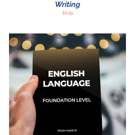
Writing
$
6.99