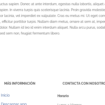
uctus sapien. Donec at ante interdum, egestas nulla lobortis, aliquet 
sapien. In viverra turpis quis scelerisque lacinia. Proin gravida molesti
tor lacinia, vel imperdiet ex vulputate. Cras eu metus mi. Ut eget co
 efficitur porttitor turpis. Nullam diam metus, ornare at sem at, imper
dolor. Nullam id leo id enim interdum aliquet. Nulla arcu purus, soda
sed sem non, feugiat fermentum libero.
MÁS INFORMACIÓN
CONTACTA CON NOSOTR
Inicio
Horario
Descargar app
Lunes a Viernes