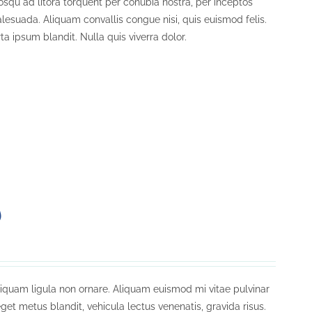
iosqu ad litora torquent per conubia nostra, per inceptos
lesuada. Aliquam convallis congue nisi, quis euismod felis.
a ipsum blandit. Nulla quis viverra dolor.
)
liquam ligula non ornare. Aliquam euismod mi vitae pulvinar
get metus blandit, vehicula lectus venenatis, gravida risus.