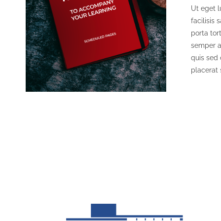
Ut eget l
S
facilisis 
porta tor
semper a,
quis sed 
placerat 