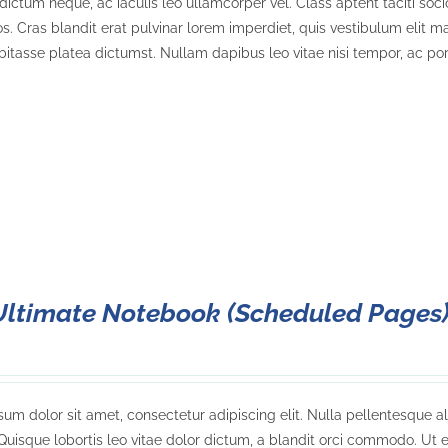
dictum neque, ac iaculis leo ullamcorper vel. Class aptent taciti soc
. Cras blandit erat pulvinar lorem imperdiet, quis vestibulum elit ma
bitasse platea dictumst. Nullam dapibus leo vitae nisi tempor, ac port
Ultimate Notebook (Scheduled Pages
um dolor sit amet, consectetur adipiscing elit. Nulla pellentesque a
. Quisque lobortis leo vitae dolor dictum, a blandit orci commodo. Ut e