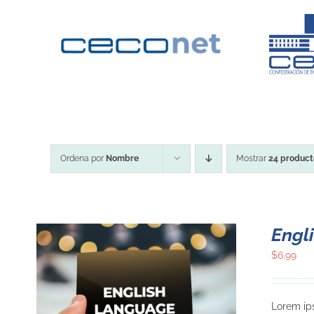
Saltar
al
contenido
Ordena por
Nombre
Mostrar
24 product
Engl
$
6.99
Lorem ips