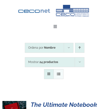
Saltar
al
contenido
Toggle
Navigation
INICIO
Ordena por
Nombre
DESCARGAR APP
Mostrar
24 productos
CONTACTO
ZONA EMPRESAS
The Ultimate Notebook