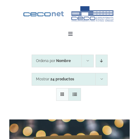
Saltar
al
contenido
Toggle
Navigation
INICIO
Ordena por
Nombre
DESCARGAR APP
Mostrar
24 productos
CONTACTO
ZONA EMPRESAS