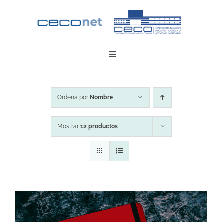
Saltar
al
contenido
Toggle
Navigation
INICIO
Ordena por
Nombre
DESCARGAR APP
Mostrar
12 productos
CONTACTO
ZONA EMPRESAS