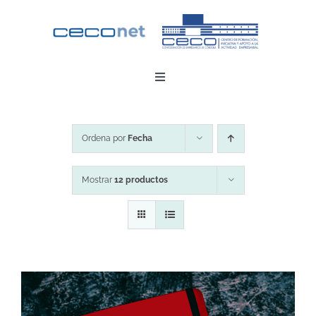
Saltar
al
contenido
Toggle
Navigation
INICIO
Ordena por
Fecha
DESCARGAR APP
Mostrar
12 productos
CONTACTO
ZONA EMPRESAS