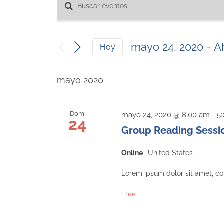
Introduce
Navegación
la
palabra
de
clave.
mayo 24, 2020
 - 
A
Hoy
Busca
búsqueda
Seleccionar
Eventos
fecha.
para
mayo 2020
y
la
palabra
vistas
Dom
mayo 24, 2020 @ 8:00 am
-
5
clave.
24
Group Reading Sessi
de
Eventos
Online
, United States
Lorem ipsum dolor sit amet, con
Free