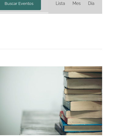
Lista
Mes
Día
Buscar Eventos
de
vistas
de
Evento