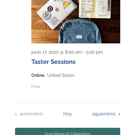
junio 17, 2020 @ 8:00 am
-
5:00 pm
Taster Sessions
Online
, United States
Free
Eventos
Eventos
anterior(es)
Hoy
siguiente(s)
Suscribirse Al Calendario