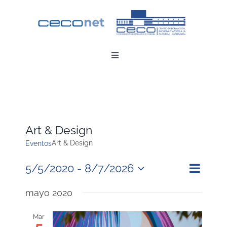
Saltar
al
contenido
Toggle
Navigation
INICIO
DESCARGAR APP
Art & Design
Art & Design
Eventos
CONTACTO
Nave
5/5/2020
 - 
8/7/2026
Nave
Buscar
Lista
Seleccionar
ZONA EMPRESAS
de
fecha.
mayo 2020
de
vista
búsq
Mar
de