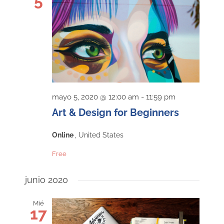
5
y
Even
vistas
de
Event
mayo 5, 2020 @ 12:00 am
-
11:59 pm
Art & Design for Beginners
Online
, United States
Free
junio 2020
Mié
17